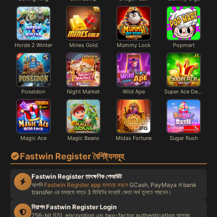
Horde 2 Winter
Mines Gold
Mummy Lock
Popmart
Poseidon
Night Market
Wild Ape
Super Ace Deluxe
Magic Ace
Magic Beans
Midas Fortune
Sugar Rush
Fastwin Register বৈশিষ্ট্যসমূহ
verified
Fastwin Register তাৎক্ষণিক পেআউট
আপনি
Fastwin Register app ব্যবহার করলে
GCash, PayMaya বা bank
transfer এর মাধ্যমে মাত্র 3 মিনিটের মধ্যেই জেতা অর্থ তুলতে পারবেন।
নিরাপদ Fastwin Register Login
256-bit SSL encryption এবং two-factor authentication আপনার