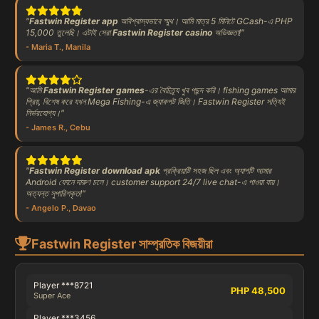
"
Fastwin Register app
অবিশ্বাস্যভাবে স্মুথ। আমি মাত্র 5 মিনিটে GCash-এ PHP
15,000 তুলেছি। এটাই সেরা
Fastwin Register casino
অভিজ্ঞতা!"
- Maria T., Manila
"আমি
Fastwin Register games
-এর বৈচিত্র্য খুব পছন্দ করি। fishing games আমার
প্রিয়, বিশেষ করে যখন Mega Fishing-এ জ্যাকপট জিতি। Fastwin Register সত্যিই
নির্ভরযোগ্য।"
- James R., Cebu
"
Fastwin Register download apk
প্রক্রিয়াটি সহজ ছিল এবং অ্যাপটি আমার
Android ফোনে দারুণ চলে। customer support 24/7 live chat-এ পাওয়া যায়।
অত্যন্ত সুপারিশকৃত!"
- Angelo P., Davao
Fastwin Register সাম্প্রতিক বিজয়ীরা
Player ***8721
PHP 48,500
Super Ace
Player ***3456