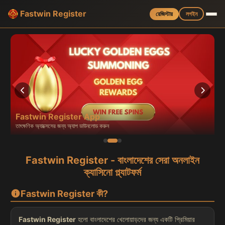
Fastwin Register
রেজিস্টার
লগইন
Fastwin Register App
তাৎক্ষণিক অ্যাক্সেসের জন্য অ্যাপ ডাউনলোড করুন
Fastwin Register - বাংলাদেশের সেরা অনলাইন
ক্যাসিনো প্ল্যাটফর্ম
Fastwin Register কী?
info
Fastwin Register
হলো বাংলাদেশের খেলোয়াড়দের জন্য একটি প্রিমিয়ার