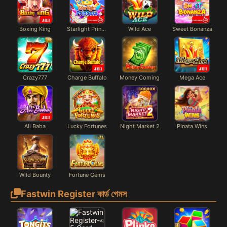
Boxing King
Starlight Princess
Wild Ace
Sweet Bonanza
Crazy777
Charge Buffalo
Money Coming
Mega Ace
Ali Baba
Lucky Fortunes
Night Market 2
Pinata Wins
Wild Bounty
Fortune Gems
Fastwin Register কার্ড গেমস