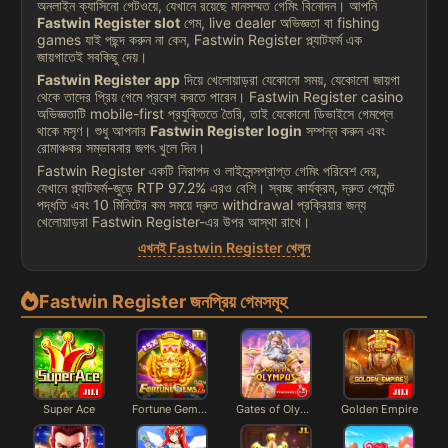
অনলাইন ক্যাসিনো গেটওয়ে, যেখানে রয়েছে মানসম্মত গেমিং বিনোদন। আপনি
Fastwin Register slot
গেম, live dealer অভিজ্ঞতা বা fishing
games যাই পছন্দ করুন না কেন, Fastwin Register প্ল্যাটফর্ম এক
জায়গাতেই সবকিছু দেয়।
Fastwin Register app
দিয়ে খেলোয়াড়রা যেকোনো সময়, যেকোনো জায়গা
থেকে তাদের প্রিয় গেমে প্রবেশ করতে পারেন। Fastwin Register casino
অভিজ্ঞতাটি mobile-first প্রযুক্তিতে তৈরি, তাই যেকোনো ডিভাইসে গেমপ্লে
থাকে মসৃণ। শুধু আপনার
Fastwin Register login
সম্পন্ন করুন এবং
রোমাঞ্চকর সম্ভাবনার জগৎ খুলে দিন।
Fastwin Register একটি নিরাপদ ও লাইসেন্সপ্রাপ্ত গেমিং পরিবেশ দেয়,
যেখানে প্ল্যাটফর্ম-জুড়ে RTP 97.2% এরও বেশি। স্বচ্ছ কার্যক্রম, দ্রুত পেমেন্ট
পদ্ধতি এবং 10 মিনিটের কম সময়ে দ্রুত withdrawal প্রক্রিয়ার জন্য
খেলোয়াড়রা Fastwin Register-এর উপর আস্থা রাখে।
এখনই Fastwin Register খেলুন
Fastwin Register জনপ্রিয় গেমসমূহ
Super Ace
Fortune Gems 2
Gates of Olympus
Golden Empire