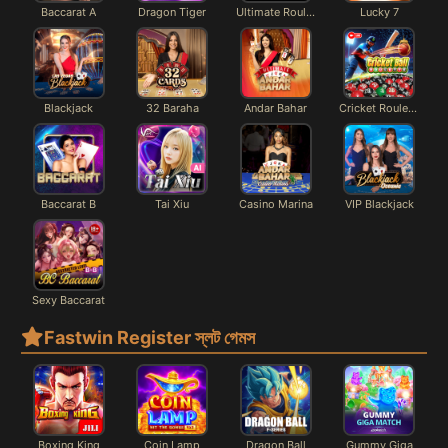
Baccarat A
Dragon Tiger
Ultimate Roulette
Lucky 7
Blackjack
32 Baraha
Andar Bahar
Cricket Roulette
Baccarat B
Tai Xiu
Casino Marina
VIP Blackjack
Sexy Baccarat
Fastwin Register স্লট গেমস
Boxing King
Coin Lamp
Dragon Ball
Gummy Giga