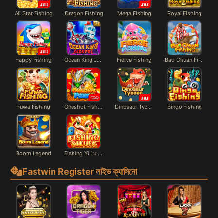
All Star Fishing
Dragon Fishing
Mega Fishing
Royal Fishing
Happy Fishing
Ocean King Jackpot
Fierce Fishing
Bao Chuan Fishing
Fuwa Fishing
Oneshot Fishing
Dinosaur Tycoon
Bingo Fishing
Boom Legend
Fishing Yi Lu Fa
Fastwin Register লাইভ ক্যাসিনো