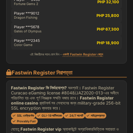
PHP 32,100
Fortune Gems 2
Player ***9012
PHP 25,800
Dragon Fishing
Player ***5678
PHP 67,300
Gates of Olympus
Player ***2345
PHP 18,900
Color Game
এই বিজয়ীদের সাথে যোগ দিন -
এখনই Fastwin Register খেলুন
Fastwin Register নিরাপত্তা
Fastwin Register কি নির্ভরযোগ্য?
অবশ্যই। Fastwin Register
Curacao eGaming license #8048/JAZ2020-013-এর অধীনে
পরিচালিত হয় এবং পূর্ণ নিয়ন্ত্রক সম্মতি বজায় রাখে।
Fastwin Register
online casino
প্ল্যাটফর্ম সব লেনদেনের জন্য military-grade 256-bit
SSL encryption ব্যবহার করে।
SSL এনক্রিপ্টেড
GLI-19 সার্টিফায়েড
24/7 সাপোর্ট
লাইসেন্সপ্রাপ্ত
Provably Fair
যেহেতু
Fastwin Register vip
অ্যাকাউন্টে অগ্রাধিকারভিত্তিক সহায়তা ও